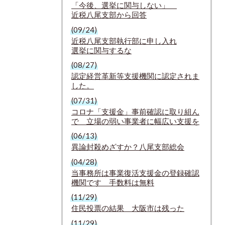
「今後、選挙に関与しない」
近税八尾支部から回答
(09/24)
近税八尾支部執行部に申し入れ
選挙に関与するな
(08/27)
認定経営革新等支援機関に認定されま
した。
(07/31)
コロナ「支援金」事前確認に取り組ん
で 立場の弱い事業者に幅広い支援を
(06/13)
異論封殺めざすか？八尾支部総会
(04/28)
当事務所は事業復活支援金の登録確認
機関です 手数料は無料
(11/29)
住民投票の結果 大阪市は残った
(11/29)