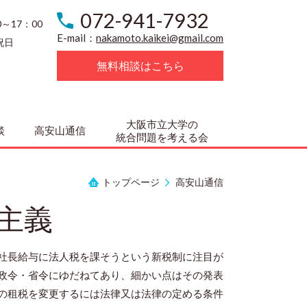
072-941-7932
0～17：00
E-mail：
nakamoto.kaikei@gmail.com
祝日
無料相談はこちら
大阪市立大学の
談
高安山通信
統合問題を考える会
トップページ
高安山通信
主義
社長給与に法人税を課そうという新税制に注目が
政令・省令にゆだねてあり、細かい点はその発表
の租税を変更するには法律又は法律の定める条件