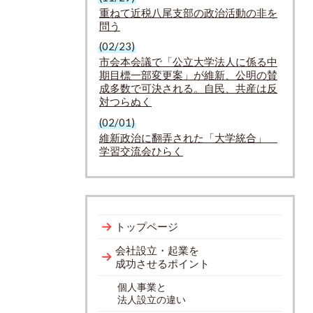
重ねて近税八尾支部の政治活動の非を
問う
(02/23)
市会本会議で「公立大学法人に係る中
期目標一部変更案」が維新、公明の賛
成多数で可決される。自民、共産は反
対つらぬく
(02/01)
維新政治に翻弄された「大学統合」
学習交流会ひらく
トップページ
会社設立・起業を
成功させるポイント
個人事業と
法人設立の違い