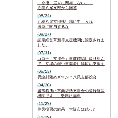
「今後、選挙に関与しない」
近税八尾支部から回答
(09/24)
近税八尾支部執行部に申し入れ
選挙に関与するな
(08/27)
認定経営革新等支援機関に認定されま
した。
(07/31)
コロナ「支援金」事前確認に取り組ん
で 立場の弱い事業者に幅広い支援を
(06/13)
異論封殺めざすか？八尾支部総会
(04/28)
当事務所は事業復活支援金の登録確認
機関です 手数料は無料
(11/29)
住民投票の結果 大阪市は残った
(11/29)