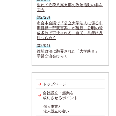
重ねて近税八尾支部の政治活動の非を
問う
(02/23)
市会本会議で「公立大学法人に係る中
期目標一部変更案」が維新、公明の賛
成多数で可決される。自民、共産は反
対つらぬく
(02/01)
維新政治に翻弄された「大学統合」
学習交流会ひらく
トップページ
会社設立・起業を
成功させるポイント
個人事業と
法人設立の違い