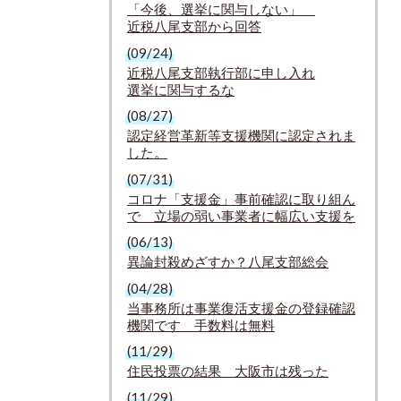
「今後、選挙に関与しない」
近税八尾支部から回答
(09/24)
近税八尾支部執行部に申し入れ
選挙に関与するな
(08/27)
認定経営革新等支援機関に認定されま
した。
(07/31)
コロナ「支援金」事前確認に取り組ん
で 立場の弱い事業者に幅広い支援を
(06/13)
異論封殺めざすか？八尾支部総会
(04/28)
当事務所は事業復活支援金の登録確認
機関です 手数料は無料
(11/29)
住民投票の結果 大阪市は残った
(11/29)