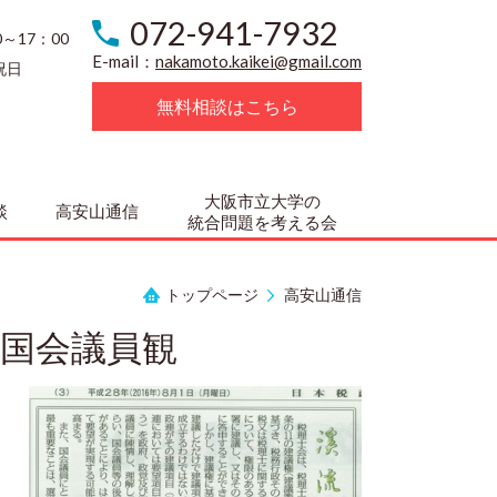
072-941-7932
0～17：00
E-mail：
nakamoto.kaikei@gmail.com
祝日
無料相談はこちら
大阪市立大学の
談
高安山通信
統合問題を考える会
トップページ
高安山通信
国会議員観