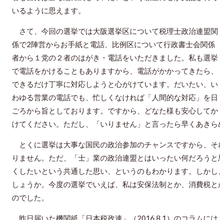
いるように思えます。
さて、今回の選挙では大阪選挙区について税理士政治連盟関
係で2陣営からお手紙と電話、比例区について行政書士会関係
者から１党の２者のはがき・電話をいただきました。私も選挙
で電話をかけることもありますから、電話がかかってきたら、
できるだけ丁寧に対応しようと心がけています。だいたい、い
わゆる営業の電話でも、忙しくなければ「人間的な対応」を日
ごろから旨としております。ですから、どなた様も安心してか
けてください。ただし、「いりません」と言ったら早くあきら
とくに選挙は大事な国民の政治参加のチャンスですから、そ
りません。ただ、「士」業の政治連盟とはいったい何だろうと
くしたいという共通した思い、というのもわかります。しかし
しょうか。今度の選挙でいえば、私は安保法制とか、消費税と
のでした。
昨日届いた機関紙「日本税政連」（2016.8.1）のコラム