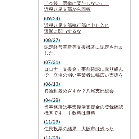
「今後、選挙に関与しない」
近税八尾支部から回答
(09/24)
近税八尾支部執行部に申し入れ
選挙に関与するな
(08/27)
認定経営革新等支援機関に認定されま
した。
(07/31)
コロナ「支援金」事前確認に取り組ん
で 立場の弱い事業者に幅広い支援を
(06/13)
異論封殺めざすか？八尾支部総会
(04/28)
当事務所は事業復活支援金の登録確認
機関です 手数料は無料
(11/29)
住民投票の結果 大阪市は残った
(11/29)