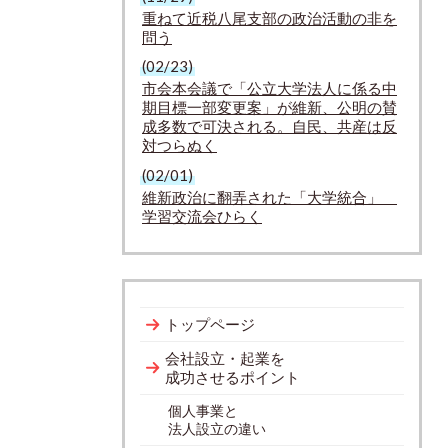
重ねて近税八尾支部の政治活動の非を
問う
(02/23)
市会本会議で「公立大学法人に係る中
期目標一部変更案」が維新、公明の賛
成多数で可決される。自民、共産は反
対つらぬく
(02/01)
維新政治に翻弄された「大学統合」
学習交流会ひらく
トップページ
会社設立・起業を
成功させるポイント
個人事業と
法人設立の違い