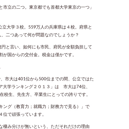
と市立の二つ。東京都でも首都大学東京の一つ」
公立大学３校。559万人の兵庫県は４校。府県と
万人、二つあって何が問題なのでしょうか？
億円と言い、如何にも市民、府民が全額負担して
割が国からの交付金。税金は僅かです。
。
、市大は401位から500位までの間、公立ではた
ア大学ランキング２０１３」は 市大は74位、
は、在校生、先生方、卒業生にとっての誇りです。
キング（教育力；就職力；財務力で見る）」で
４位で頑張っています。
な棲み分けが無いという、ただそれだけの理由