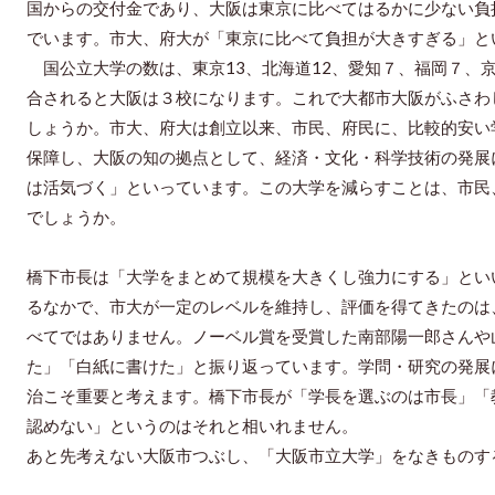
国からの交付金であり、大阪は東京に比べてはるかに少ない負
でいます。市大、府大が「東京に比べて負担が大きすぎる」と
国公立大学の数は、東京13、北海道12、愛知７、福岡７、
合されると大阪は３校になります。これで大都市大阪がふさわ
しょうか。市大、府大は創立以来、市民、府民に、比較的安い
保障し、大阪の知の拠点として、経済・文化・科学技術の発展
は活気づく」といっています。この大学を減らすことは、市民
でしょうか。
橋下市長は「大学をまとめて規模を大きくし強力にする」とい
るなかで、市大が一定のレベルを維持し、評価を得てきたのは
べてではありません。ノーベル賞を受賞した南部陽一郎さんや
た」「白紙に書けた」と振り返っています。学問・研究の発展
治こそ重要と考えます。橋下市長が「学長を選ぶのは市長」「
認めない」というのはそれと相いれません。
あと先考えない大阪市つぶし、「大阪市立大学」をなきものす