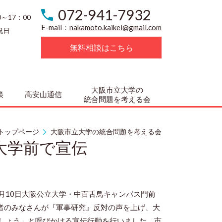
072-941-7932
0～17：00
E-mail：
nakamoto.kaikei@gmail.com
祝日
無料相談はこちら
大阪市立大学の
談
高安山通信
統合問題を考える会
トップページ
大阪市立大学の統合問題を考える会
大学前で宣伝
月
10
日大阪公立大学・中百舌鳥キャンパス門前
係者のみなさんが『軍事研究』反対の声を上げ、大
しょう」と呼びかける宣伝行動を行いました。市