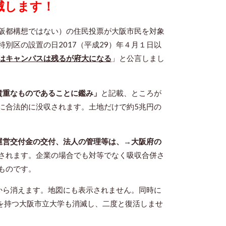
滅します！
阪都構想ではない）の住民投票が大阪市民を対象
別区の設置の日2017（平成29）年４月１日以
はキャンパスは残るが府大になる
」と公言しまし
貴重なものであることに鑑み」
と記載、ところが
に合法的に没収されます。土地だけで約5兆円の
運営交付金の交付、法人の管理等は、→大阪府の
されます。企業の場合でも対等でなく吸収合併さ
ものです。
ら消えます。地図にも表示されません。同時に
統を持つ大阪市立大学も消滅し、二度と復活しませ