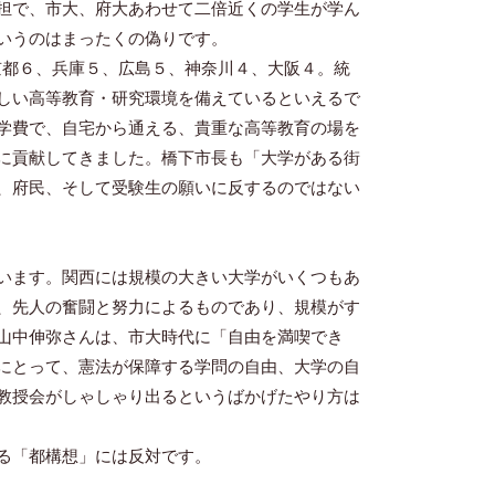
担で、市大、府大あわせて二倍近くの学生が学ん
いうのはまったくの偽りです。
京都６、兵庫５、広島５、神奈川４、大阪４。統
しい高等教育・研究環境を備えているといえるで
学費で、自宅から通える、貴重な高等教育の場を
に貢献してきました。橋下市長も「大学がある街
、府民、そして受験生の願いに反するのではない
います。関西には規模の大きい大学がいくつもあ
、先人の奮闘と努力によるものであり、規模がす
山中伸弥さんは、市大時代に「自由を満喫でき
にとって、憲法が保障する学問の自由、大学の自
教授会がしゃしゃり出るというばかげたやり方は
る「都構想」には反対です。