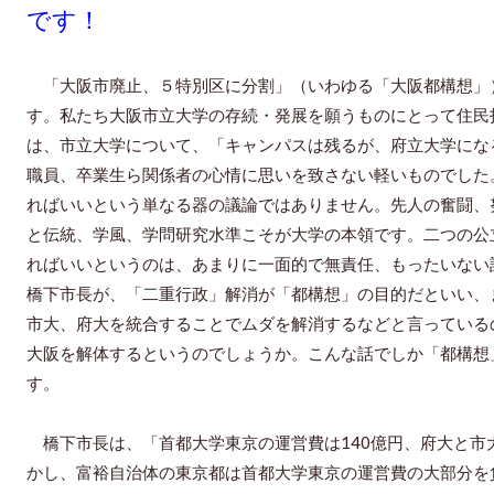
です！
「大阪市廃止、５特別区に分割」（いわゆる「大阪都構想」）
す。私たち大阪市立大学の存続・発展を願うものにとって住民
は、市立大学について、「キャンパスは残るが、府立大学にな
職員、卒業生ら関係者の心情に思いを致さない軽いものでした
ればいいという単なる器の議論ではありません。先人の奮闘、
と伝統、学風、学問研究水準こそが大学の本領です。二つの公
ればいいというのは、あまりに一面的で無責任、もったいない
橋下市長が、「二重行政」解消が「都構想」の目的だといい、
市大、府大を統合することでムダを解消するなどと言っている
大阪を解体するというのでしょうか。こんな話でしか「都構想
す。
橋下市長は、「首都大学東京の運営費は140億円、府大と市大
かし、富裕自治体の東京都は首都大学東京の運営費の大部分を