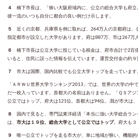
４
橋下市長は、「狭い大阪府域内に、公立の総合大学も府立
彼一流のいつも自分に都合の良い例だけ示します。
５
近くの京都、兵庫県を例に取れば、264万人の京都府は、
指定都市が設立した大学があります。府は887万、市は267
６
橋下市長は公立大学に投じている税金は、府市合計で2百
いると、住民に誤った情報を伝えています。運営交付金の約９
７
市大は国際、国内比較でも公立大学トップを走っています
「ＡＲＷＵ世界大学ランキング2013」では、世界の大学の中で
だ一校入っています。首都大の名前はありません。「ＱＳアジ
公立ではトップ。府大は121位。首都大は94位。.我が市大
８
国内で見ると、専門誌東洋経済「本当に強い大学総合ラン
は、
市大は１９位、総合大学として公立ではトップ
。府大も３
９
唯一公立でトップを走る市大が、単に地域が狭い、機能的