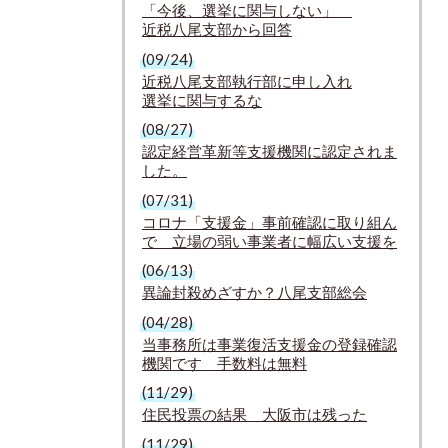
「今後、選挙に関与しない」
近税八尾支部から回答
(09/24)
近税八尾支部執行部に申し入れ
選挙に関与するな
(08/27)
認定経営革新等支援機関に認定されま
した。
(07/31)
コロナ「支援金」事前確認に取り組ん
で 立場の弱い事業者に幅広い支援を
(06/13)
異論封殺めざすか？八尾支部総会
(04/28)
当事務所は事業復活支援金の登録確認
機関です 手数料は無料
(11/29)
住民投票の結果 大阪市は残った
(11/29)