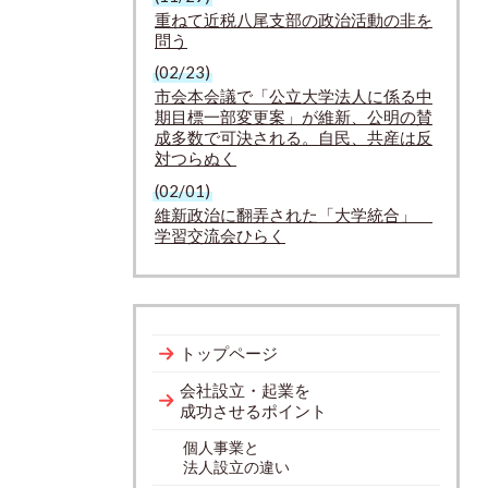
重ねて近税八尾支部の政治活動の非を
問う
(02/23)
市会本会議で「公立大学法人に係る中
期目標一部変更案」が維新、公明の賛
成多数で可決される。自民、共産は反
対つらぬく
(02/01)
維新政治に翻弄された「大学統合」
学習交流会ひらく
トップページ
会社設立・起業を
成功させるポイント
個人事業と
法人設立の違い